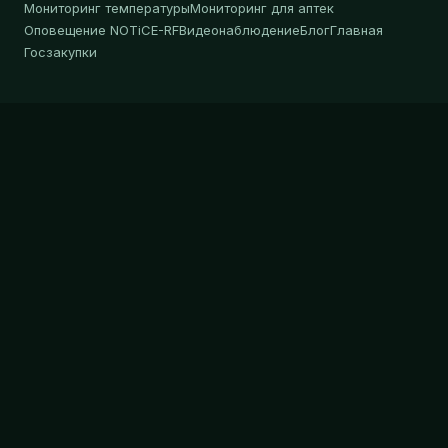
Мониторинг температуры
Мониторинг для аптек
Оповещение NOTiCE-RF
Видеонаблюдение
Блог
Главная
Госзакупки